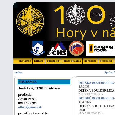
shs james
komisie
podujatia
james slovakia
horolezec
horoškola
index
Správa 
SHS JAMES
DETSKÁ BOULDER LIGA LA S
1.5.2026
Junácka 6, 83280 Bratislava
DETSKÁ BOULDER LIGA LA SK
predseda
22.04.2026 17:00 221x
DETSKÚ BOULDER LIGA LA S
Anton Pacek
17.4.2026
0911 597705
DETSKÁ BOULDER LIGA LA SKA
office@james.sk
U15)
projektový manažér
17.04.2026 17:00 231x