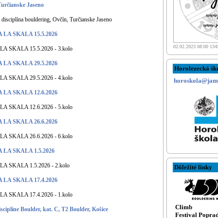
Turčianske Jaseno
disciplína bouldering, Ovčín, Turčianske Jaseno
LA SKALA 15.5.2026
02.02.2023 08:00 134
 SKALA 15.5.2026 - 3.kolo
LA SKALA 29.5.2026
Horolezecká š
 SKALA 29.5.2026 - 4.kolo
horoskola@jame
LA SKALA 12.6.2026
 SKALA 12.6.2026 - 5.kolo
LA SKALA 26.6.2026
 SKALA 26.6.2026 - 6.kolo
LA SKALA 1.5.2026
 SKALA 1.5.2026 - 2.kolo
Dôležité linky
LA SKALA 17.4.2026
 SKALA 17.4.2026 - 1.kolo
Climb
sciplíne Boulder, kat. C, T2 Boulder, Košice
Festival Popra