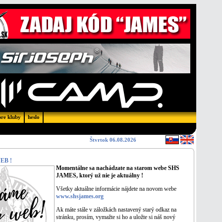
pre kluby
heslo
Štvrtok 06.08.2026
EB !
Momentálne sa nachádzate na starom webe SHS
JAMES, ktorý už nie je aktuálny !
Všetky aktuálne informácie nájdete na novom webe
www.shsjames.org
Ak máte stále v záložkách nastavený starý odkaz na
stránku, prosím, vymažte si ho a uložte si náš nový