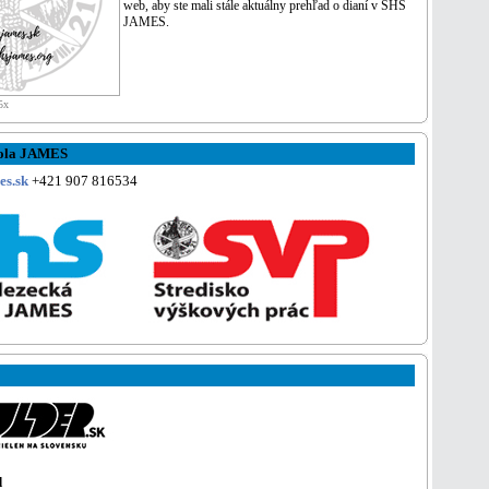
web, aby ste mali stále aktuálny prehľad o dianí v SHS
JAMES.
5x
kola JAMES
s.sk
+421 907 816534
d