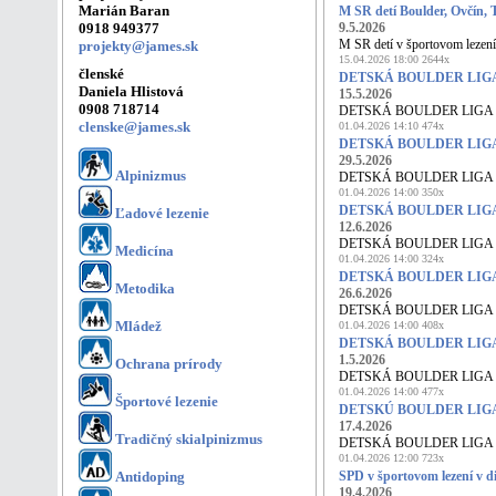
Marián Baran
M SR detí Boulder, Ovčín, 
0918 949377
9.5.2026
M SR detí v športovom lezení 
projekty@james.sk
15.04.2026 18:00 2644x
členské
DETSKÁ BOULDER LIGA 
Daniela Hlistová
15.5.2026
0908 718714
DETSKÁ BOULDER LIGA LA
clenske@james.sk
01.04.2026 14:10 474x
DETSKÁ BOULDER LIGA 
29.5.2026
Alpinizmus
DETSKÁ BOULDER LIGA LA
01.04.2026 14:00 350x
DETSKÁ BOULDER LIGA 
Ľadové lezenie
12.6.2026
DETSKÁ BOULDER LIGA LA
Medicína
01.04.2026 14:00 324x
DETSKÁ BOULDER LIGA 
Metodika
26.6.2026
DETSKÁ BOULDER LIGA LA
Mládež
01.04.2026 14:00 408x
DETSKÁ BOULDER LIGA 
1.5.2026
Ochrana prírody
DETSKÁ BOULDER LIGA LA
01.04.2026 14:00 477x
Športové lezenie
DETSKÚ BOULDER LIGA 
17.4.2026
Tradičný skialpinizmus
DETSKÁ BOULDER LIGA LA
01.04.2026 12:00 723x
Antidoping
SPD v športovom lezení v di
19.4.2026