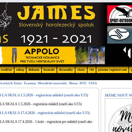
rozličné
eshop
diskusia
kontakt
dotazníky
chaty
vht
priamo registrovaní
Vysokých Tatier
Erasmus
Metodické materiály
Meteo
IFSC
UIAA
KALA 1.5.2026 - registrácia mládež (starší ako U15)
MÁME NOVÝ W
ALA 1.5.2026 - registrácia mládež (starší ako U15)
KALA 17.4.2026 - registrácia mládež (starší ako U15)
LA 17.4.2026 - 1.kolo - registrácia pre mládež (starší ako