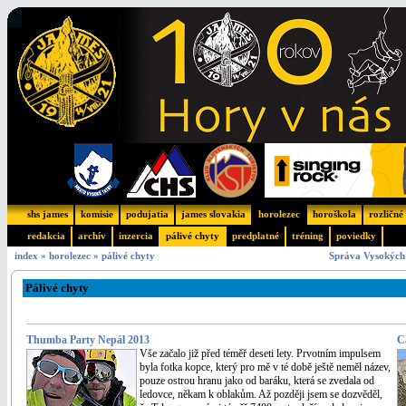
shs james
komisie
podujatia
james slovakia
horolezec
horoškola
rozličné
redakcia
archív
inzercia
pálivé chyty
predplatné
tréning
poviedky
index
»
horolezec
»
pálivé chyty
Správa Vysokých 
Pálivé chyty
Thumba Party Nepál 2013
C
Vše začalo již před téměř deseti lety. Prvotním impulsem
byla fotka kopce, který pro mě v té době ještě neměl název,
pouze ostrou hranu jako od baráku, která se zvedala od
ledovce, někam k oblakům. Až později jsem se dozvěděl,