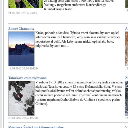
že Talung se svými téměř 7400 metry leží na ledovci
Yalung v magickém amfiteátru Kančendžengy,
Kumbakarny a Kabru.
13
21.06.2013 22:35 7308x
Zimné Chamonix
A
Krása, pohoda a fantázia. Týmito tromi slovami by som opísal
tohtoročnú zimu v Chamonix, keby som sa o všetky tie zážitky
nepotreboval deliť. Ale keby sa ma niekto opýtal ako bolo,
odpovedal by som toto...
14.04.2012 22:00 10829x
12
Tatarkova cesta zlyžovaná
Z
V sobotu 17. 3. 2012 sme s bráchom Rasťom vyliezli a následne
zlyžovali Tatarkovu cestu v JZ stene Kežmarského štítu. V stene
boli podľa očakávania veľmi dobré snehové podmienky, vďaka
čomu sa nám podarilo celú líniu zlyžovať kontinuálne na lyžiach
(vrátane napriamujúceho žliabku do Cmitera a spodného prahu
Cmitera).
26.03.2012 22:35 19653x
12
Meeting v Škótskom Glenmore Lodge
V