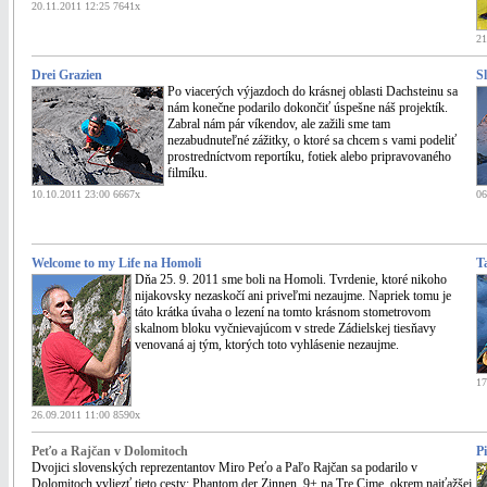
20.11.2011 12:25 7641x
21
Drei Grazien
S
Po viacerých výjazdoch do krásnej oblasti Dachsteinu sa
nám konečne podarilo dokončiť úspešne náš projektík.
Zabral nám pár víkendov, ale zažili sme tam
nezabudnuteľné zážitky, o ktoré sa chcem s vami podeliť
prostredníctvom reportíku, fotiek alebo pripravovaného
filmíku.
10.10.2011 23:00 6667x
06
Welcome to my Life na Homoli
T
Dňa 25. 9. 2011 sme boli na Homoli. Tvrdenie, ktoré nikoho
nijakovsky nezaskočí ani priveľmi nezaujme. Napriek tomu je
táto krátka úvaha o lezení na tomto krásnom stometrovom
skalnom bloku vyčnievajúcom v strede Zádielskej tiesňavy
venovaná aj tým, ktorých toto vyhlásenie nezaujme.
17
26.09.2011 11:00 8590x
Peťo a Rajčan v Dolomitoch
P
Dvojici slovenských reprezentantov Miro Peťo a Paľo Rajčan sa podarilo v
Dolomitoch vyliezť tieto cesty: Phantom der Zinnen, 9+ na Tre Cime, okrem najťažšej