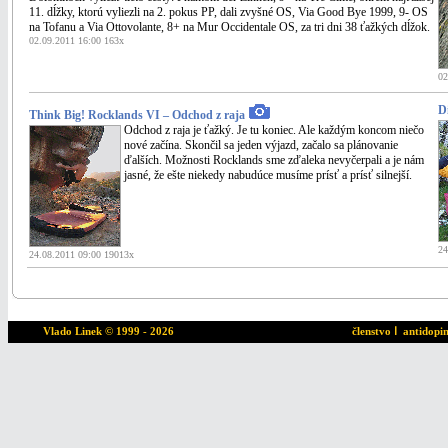
11. dĺžky, ktorú vyliezli na 2. pokus PP, dali zvyšné OS, Via Good Bye 1999, 9- OS
na Tofanu a Via Ottovolante, 8+ na Mur Occidentale OS, za tri dni 38 ťažkých dĺžok.
02.09.2011 16:00 163x
02
D
Think Big! Rocklands VI – Odchod z raja
Odchod z raja je ťažký. Je tu koniec. Ale každým koncom niečo
nové začína. Skončil sa jeden výjazd, začalo sa plánovanie
ďalších. Možnosti Rocklands sme zďaleka nevyčerpali a je nám
jasné, že ešte niekedy nabudúce musíme prísť a prísť silnejší.
24
24.08.2011 09:00 19013x
Vlado Linek
© 1999 - 2026
členstvo
ا
antidopi