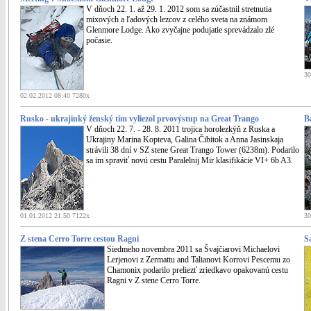
V dňoch 22. 1. až 29. 1. 2012 som sa zúčastnil stretnutia
mixových a ľadových lezcov z celého sveta na známom
Glenmore Lodge. Ako zvyčajne podujatie sprevádzalo zlé
počasie.
30
02.02.2012 08:40 7280x
Rusko - ukrajinký ženský tím vyliezol prvovýstup na Great Trango
B
V dňoch 22. 7. - 28. 8. 2011 trojica horolezkýň z Ruska a
Ukrajiny Marina Kopteva, Galina Čibitok a Anna Jasinskaja
strávili 38 dní v SZ stene Great Trango Tower (6238m). Podarilo
sa im spraviť novú cestu Paralelnij Mir klasifikácie VI+ 6b A3.
01.01.2012 21:50 7122x
30
Z stena Cerro Torre cestou Ragni
S
Siedmeho novembra 2011 sa Švajčiarovi Michaelovi
Lerjenovi z Zermattu and Talianovi Korrovi Pescemu zo
Chamonix podarilo preliezť zriedkavo opakovanú cestu
Ragni v Z stene Cerro Torre.