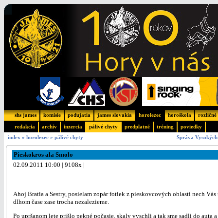
shs james
komisie
podujatia
james slovakia
horolezec
horoškola
rozličné
redakcia
archív
inzercia
pálivé chyty
predplatné
tréning
poviedky
index
»
horolezec
»
pálivé chyty
Správa Vysokých 
Pieskokros ala Smolo
02.09.2011 10:00 | 9108x |
Ahoj Bratia a Sestry, posielam zopár fotiek z pieskovcových oblastí nech Vás 
dlhom čase zase trocha nezalezieme.
Po upršanom lete prišlo pekné počasie, skaly vyschli a tak sme sadli do auta a