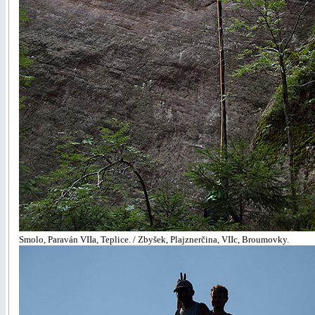
Smolo, Paraván VIIa, Teplice. / Zbyšek, Plajznerčina, VIIc, Broumovky.