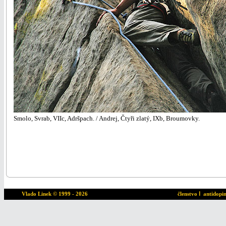
Smolo, Svrab, VIIc, Adršpach. / Andrej, Čtyři zlatý, IXb, Broumovky.
Vlado Linek
© 1999 - 2026
členstvo
ا
antidopi