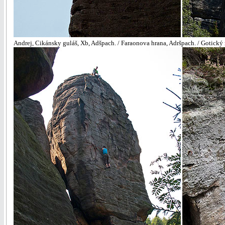
Andrej, Cikánsky guláš, Xb, Adšpach. / Faraonova hrana, Adršpach. / Gotický 