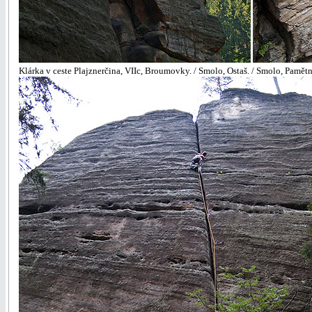
Klárka v ceste Plajznerčina, VIIc, Broumovky. / Smolo, Ostaš. / Smolo, Pamětn