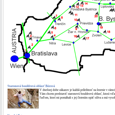
Staronová bouldrová oblasť Bórová
V dnešnej dobe zákazov je každá príležitosť na lezenie v rámci
Vám chcem predstaviť staronovú bouldrovú oblasť, ktorá vďak
ľuďom, ktorí mi pomáhali s jej čistením opäť ožíva a má vysok