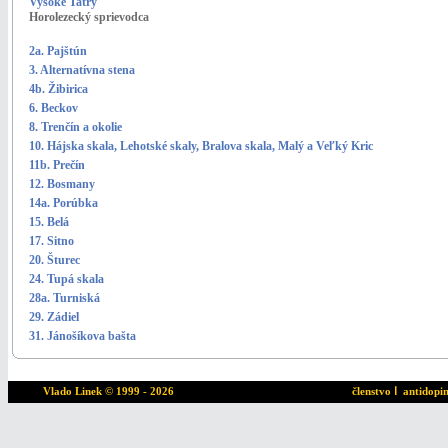
Vysoké Tatry
Horolezecký sprievodca
2a. Pajštún
3. Alternatívna stena
4b. Žibirica
6. Beckov
8. Trenčín a okolie
10. Hájska skala, Lehotské skaly, Bralova skala, Malý a Veľký Kric
11b. Prečín
12. Bosmany
14a. Porúbka
15. Belá
17. Sitno
20. Šturec
24. Tupá skala
28a. Turniská
29. Zádiel
31. Jánošíkova bašta
Vlado Linek
© 1999 - 2026
členstvo
ا
antidopi