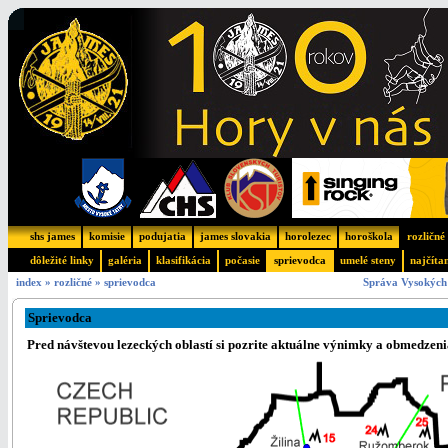
shs james
komisie
podujatia
james slovakia
horolezec
horoškola
rozličné
dôležité linky
galéria
klasifikácia
počasie
sprievodca
umelé steny
najčíta
index
»
rozličné
»
sprievodca
Správa Vysokých 
Sprievodca
Pred návštevou lezeckých oblastí si pozrite aktuálne výnimky a obmedzeni