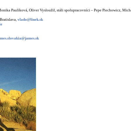
nika Paulíková, Oliver Vysloužil, stáli spolupracovníci – Pepe Piechowicz, Micha
Bratislava,
vlado@linek.sk
ie
ames.slovakia@james.sk