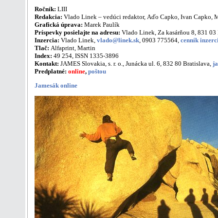
Ročník:
LIII
Redakcia:
Vlado Linek – vedúci redaktor, Aďo Capko, Ivan Capko, Mo
Grafická úprava:
Marek Paulík
Príspevky posielajte na adresu:
Vlado Linek, Za kasárňou 8, 831 03 
Inzercia:
Vlado Linek,
vlado@linek.sk
, 0903 775564,
cenník inzerc
Tlač:
Alfaprint, Martin
Index:
49 254, ISSN 1335-3896
Kontakt:
JAMES Slovakia, s. r. o., Junácka ul. 6, 832 80 Bratislava,
j
Predplatné:
online
,
poštou
Jamesák online