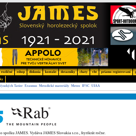
rozličné
eshop
diskusia
kontakt
dotazníky
chaty
vht
priamo registrovaní
ky
Vysokých Tatier
Erasmus
Metodické materiály
Meteo
IFSC
UIAA
 spolku JAMES. Vydáva JAMES Slovakia s.r.o., štyrikrát ročne.