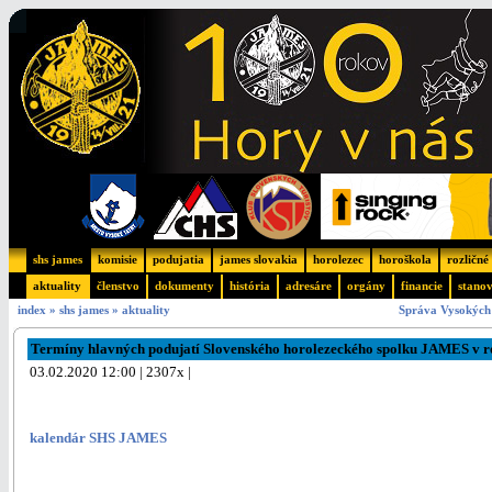
shs james
komisie
podujatia
james slovakia
horolezec
horoškola
rozličné
aktuality
členstvo
dokumenty
história
adresáre
orgány
financie
stano
index
»
shs james
»
aktuality
Správa Vysokých 
Termíny hlavných podujatí Slovenského horolezeckého spolku JAMES v 
03.02.2020 12:00 | 2307x |
kalendár SHS JAMES