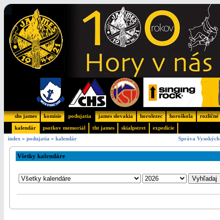
shs james
komisie
podujatia
james slovakia
horolezec
horoškola
rozličné
kalendár
psotkov memoriál
tht james
skialpstret
expedície
index
»
podujatia
»
kalendár
Správa Vysokých 
Všetky kalendáre