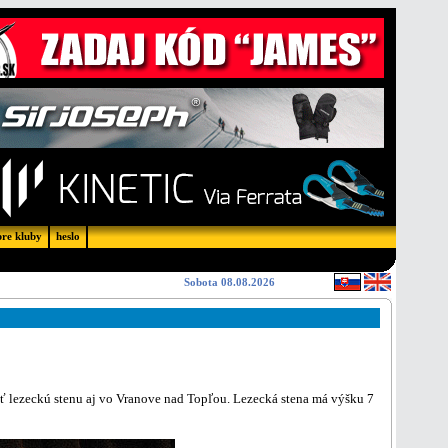
pre kluby
heslo
Sobota 08.08.2026
iť lezeckú stenu aj vo Vranove nad Topľou. Lezecká stena má výšku 7