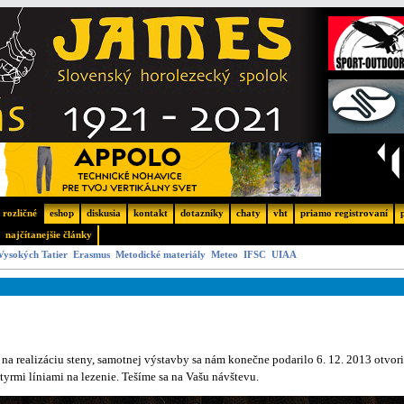
rozličné
eshop
diskusia
kontakt
dotazníky
chaty
vht
priamo registrovaní
najčítanejšie články
Vysokých Tatier
Erasmus
Metodické materiály
Meteo
IFSC
UIAA
na realizáciu steny, samotnej výstavby sa nám konečne podarilo 6. 12. 2013 otvor
štyrmi líniami na lezenie. Tešíme sa na Vašu návštevu.