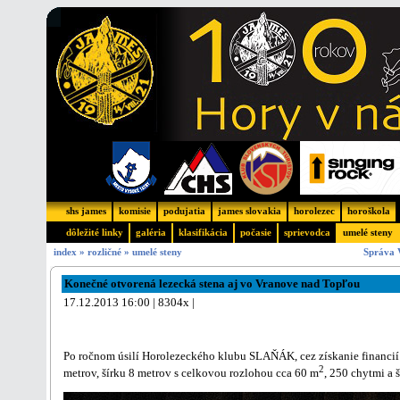
shs james
komisie
podujatia
james slovakia
horolezec
horoškola
dôležité linky
galéria
klasifikácia
počasie
sprievodca
umelé steny
index
»
rozličné
»
umelé steny
Správa 
Konečné otvorená lezecká stena aj vo Vranove nad Topľou
17.12.2013 16:00 | 8304x |
Po ročnom úsilí Horolezeckého klubu SLAŇÁK, cez získanie financií 
2
metrov, šírku 8 metrov s celkovou rozlohou cca 60 m
, 250 chytmi a 