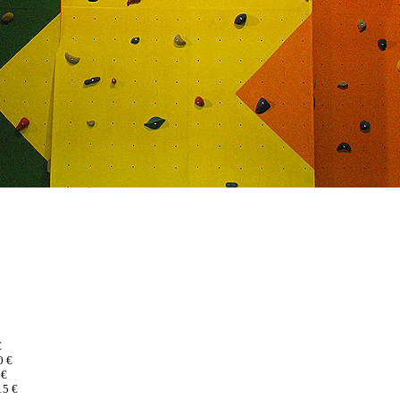
€
0 €
 €
15 €