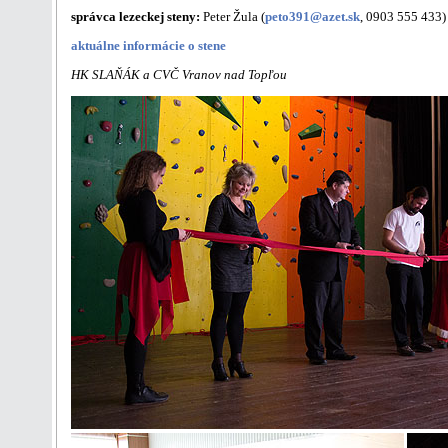
správca lezeckej steny:
Peter Žula (
peto391@azet.sk
, 0903 555 433)
aktuálne informácie o stene
HK SLAŇÁK a CVČ Vranov nad Topľou