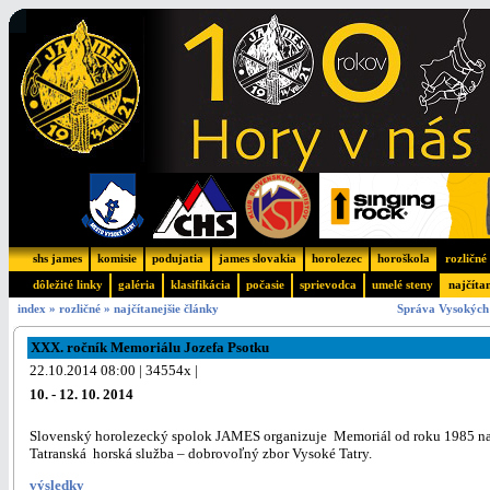
shs james
komisie
podujatia
james slovakia
horolezec
horoškola
rozličné
dôležité linky
galéria
klasifikácia
počasie
sprievodca
umelé steny
najčíta
index
»
rozličné
»
najčítanejšie články
Správa Vysokých 
XXX. ročník Memoriálu Jozefa Psotku
22.10.2014 08:00 | 34554x |
10. - 12. 10. 2014
Slovenský horolezecký spolok JAMES organizuje Memoriál od roku 1985 na 
Tatranská horská služba – dobrovoľný zbor Vysoké Tatry.
výsledky