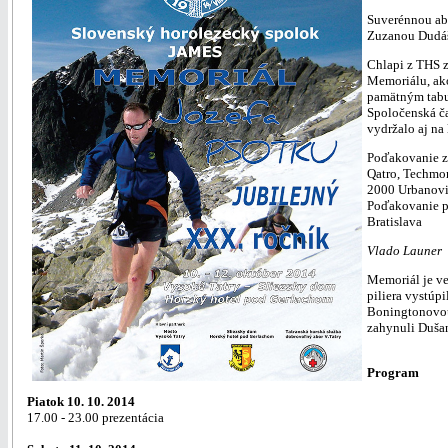
Suverénnou abs
Zuzanou Dudá
Chlapi z THS z
Memoriálu, ako
pamätným tabu
Spoločenská ča
vydržalo aj na
Poďakovanie za
Qatro, Techmon
2000 Urbanov
Poďakovanie p
Bratislava
Vlado Launer
Memoriál je v
piliera vystúp
Boningtonovou 
zahynuli Dušan 
Program
Piatok 10. 10. 2014
17.00 - 23.00 prezentácia