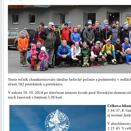
Tento ročník charakterizovalo ideálne bežecké počasie a podmienky v sedlác
účasti 162 pretekárok a pretekárov.
V sobotu 10. 10. 2014 po slnečnom rannom úvode pred Sliezským domom od 9.00 
troch časoviek s limitom 5.30 hod.
Celkova bilan
1:16:37, E. Gr
aj nezmar Jank
V absolútnom 
1:21:45. V cel