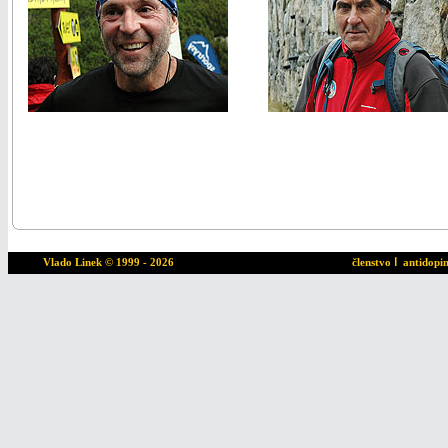
Vlado Linek
© 1999 - 2026
členstvo
ا
antidopi