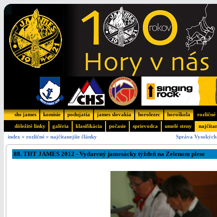
shs james
komisie
podujatia
james slovakia
horolezec
horoškola
rozličné
dôležité linky
galéria
klasifikácia
počasie
sprievodca
umelé steny
najčíta
index
»
rozličné
»
najčítanejšie články
Správa Vysokých 
88. THT JAMES 2012 - Vydarený jamesácky týždeň na Zelenom plese