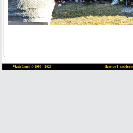
Vlado Linek
© 1999 - 2026
členstvo
ا
antidopi