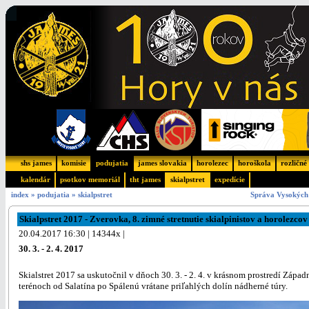
shs james
komisie
podujatia
james slovakia
horolezec
horoškola
rozličné
kalendár
psotkov memoriál
tht james
skialpstret
expedície
index
»
podujatia
»
skialpstret
Správa Vysokých 
Skialpstret 2017 - Zverovka, 8. zimné stretnutie skialpinistov a horolezcov
20.04.2017 16:30 | 14344x |
30. 3. - 2. 4. 2017
Skialstret 2017 sa uskutočnil v dňoch 30. 3. - 2. 4. v krásnom prostredí Zá
terénoch od Salatína po Spálenú vrátane priľahlých dolín nádherné túry.