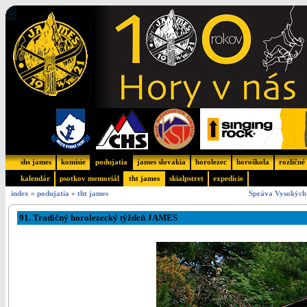
shs james
komisie
podujatia
james slovakia
horolezec
horoškola
rozličné
kalendár
psotkov memoriál
tht james
skialpstret
expedície
index
»
podujatia
»
tht james
Správa Vysokých 
91. Tradičný horolezecký týždeň JAMES