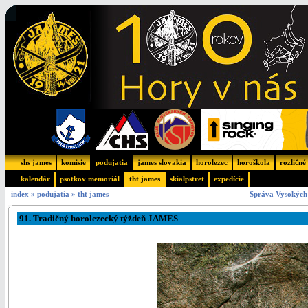
shs james
komisie
podujatia
james slovakia
horolezec
horoškola
rozličné
kalendár
psotkov memoriál
tht james
skialpstret
expedície
index
»
podujatia
»
tht james
Správa Vysokých 
91. Tradičný horolezecký týždeň JAMES