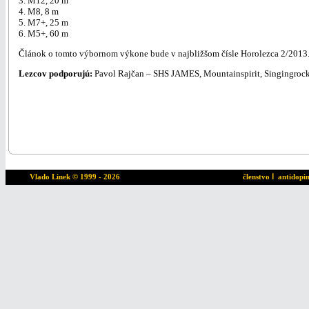
3. M12, 20 m
4. M8, 8 m
5. M7+, 25 m
6. M5+, 60 m
Článok o tomto výbornom výkone bude v najbližšom čísle Horolezca 2/2013
Lezcov podporujú:
Pavol Rajčan – SHS JAMES, Mountainspirit, Singingrock, 
Vlado Linek
© 1999 - 2026
členstvo
ا
antidopi