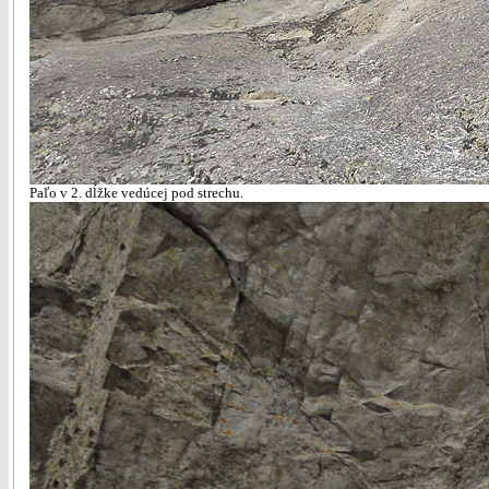
Paľo v 2. dĺžke vedúcej pod strechu.