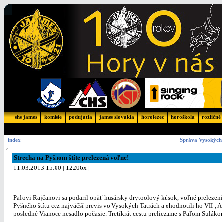
shs james
komisie
podujatia
james slovakia
horolezec
horoškola
rozličné
index
Správa Vysokých 
Strecha na Pyšnom štíte prelezená voľne!
11.03.2013 15:00 | 12206x |
Paľovi Rajčanovi sa podaril opäť husársky drytoolový kúsok, voľné prelezeni
Pyšného štítu cez najväčší previs vo Vysokých Tatrách a ohodnotili ho VII-, 
posledné Vianoce nesadlo počasie. Tretíkrát cestu preliezame s Paľom Suláko