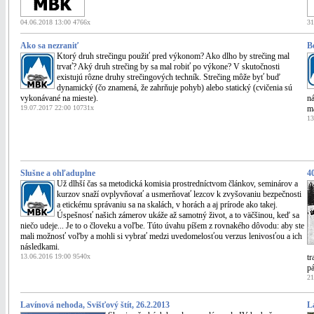
04.06.2018 13:00 4766x
31
Ako sa nezraniť
B
Ktorý druh strečingu použiť pred výkonom? Ako dlho by strečing mal
trvať? Aký druh strečing by sa mal robiť po výkone? V skutočnosti
existujú rôzne druhy strečingových techník. Strečing môže byť buď
dynamický (čo znamená, že zahrňuje pohyb) alebo statický (cvičenia sú
vykonávané na mieste).
ná
19.07.2017 22:00 10731x
ma
13
Slušne a ohľaduplne
4
Už dlhší čas sa metodická komisia prostredníctvom článkov, seminárov a
kurzov snaží ovplyvňovať a usmerňovať lezcov k zvyšovaniu bezpečnosti
a etickému správaniu sa na skalách, v horách a aj prírode ako takej.
Úspešnosť našich zámerov ukáže až samotný život, a to väčšinou, keď sa
niečo udeje... Je to o človeku a voľbe. Túto úvahu píšem z rovnakého dôvodu: aby ste
mali možnosť voľby a mohli si vybrať medzi uvedomelosťou verzus lenivosťou a ich
následkami.
13.06.2016 19:00 9540x
tr
pá
21
Lavínová nehoda, Svišťový štít, 26.2.2013
L