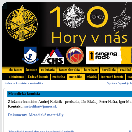
shs james
komisie
podujatia
james slovakia
horolezec
horoškola
rozličné
alpinizmus
ľadové lezenie
medicína
metodika
mládež
športové lezenie
tra
index
»
komisie
»
metodika
Správa Vysokých 
Metodická komisia
Zloženie komisie:
Andrej Kolárik - predseda, Ján Blažej, Peter Hašta, Igor Ma
Kontakt:
metodika@james.sk
Dokumenty
Metodické materiály