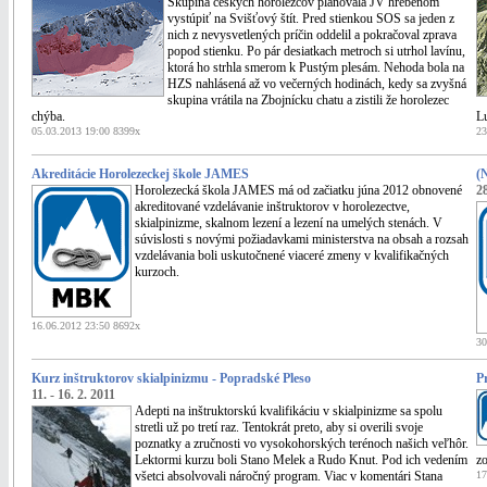
Skupina českých horolezcov plánovala JV hrebeňom
vystúpiť na Svišťový štít. Pred stienkou SOS sa jeden z
nich z nevysvetlených príčin oddelil a pokračoval zprava
popod stienku. Po pár desiatkach metroch si utrhol lavínu,
ktorá ho strhla smerom k Pustým plesám. Nehoda bola na
HZS nahlásená až vo večerných hodinách, kedy sa zvyšná
skupina vrátila na Zbojnícku chatu a zistili že horolezec
chýba.
L
05.03.2013 19:00 8399x
23
Akreditácie Horolezeckej škole JAMES
(
Horolezecká škola JAMES má od začiatku júna 2012 obnovené
28
akreditované vzdelávanie inštruktorov v horolezectve,
skialpinizme, skalnom lezení a lezení na umelých stenách. V
súvislosti s novými požiadavkami ministerstva na obsah a rozsah
vzdelávania boli uskutočnené viaceré zmeny v kvalifikačných
kurzoch.
16.06.2012 23:50 8692x
30
Kurz inštruktorov skialpinizmu - Popradské Pleso
P
11. - 16. 2. 2011
Adepti na inštruktorskú kvalifikáciu v skialpinizme sa spolu
stretli už po tretí raz. Tentokrát preto, aby si overili svoje
poznatky a zručnosti vo vysokohorských terénoch našich veľhôr.
Lektormi kurzu boli Stano Melek a Rudo Knut. Pod ich vedením
z
všetci absolvovali náročný program. Viac v komentári Stana
17