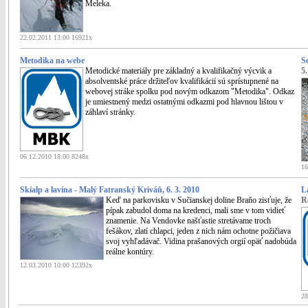
Meleka.
22.02.2011 13:00 16921x
Metodika na webe
S
Metodické materiály pre základný a kvalifikačný výcvik a
5.
absolventské práce držiteľov kvalifikácií sú sprístupnené na
webovej stráke spolku pod novým odkazom "Metodika". Odkaz
je umiestnený medzi ostatnými odkazmi pod hlavnou lištou v
záhlaví stránky.
06.12.2010 18:00 8248x
16
Skialp a lavína - Malý Fatranský Kriváň, 6. 3. 2010
L
Keď na parkovisku v Sučianskej doline Braňo zisťuje, že
R
pípak zabudol doma na kredenci, mali sme v tom vidieť
znamenie. Na Vendovke našťastie stretávame troch
fešákov, zlatí chlapci, jeden z nich nám ochotne požičiava
svoj vyhľadávač. Vidina prašanových orgií opäť nadobúda
reálne kontúry.
12.03.2010 10:00 12392x
28