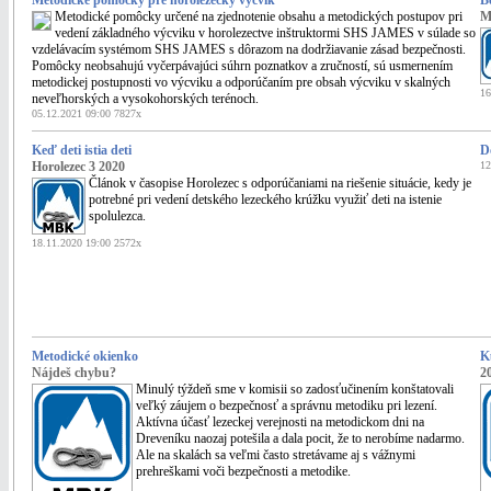
Metodické pomôcky pre horolezecký výcvik
B
Metodické pomôcky určené na zjednotenie obsahu a metodických postupov pri
M
vedení základného výcviku v horolezectve inštruktormi SHS JAMES v súlade so
vzdelávacím systémom SHS JAMES s dôrazom na dodržiavanie zásad bezpečnosti.
Pomôcky neobsahujú vyčerpávajúci súhrn poznatkov a zručností, sú usmernením
metodickej postupnosti vo výcviku a odporúčaním pre obsah výcviku v skalných
16
neveľhorských a vysokohorských terénoch.
05.12.2021 09:00 7827x
Keď deti istia deti
D
Horolezec 3 2020
12
Článok v časopise Horolezec s odporúčaniami na riešenie situácie, kedy je
potrebné pri vedení detského lezeckého krúžku využiť deti na istenie
spolulezca.
18.11.2020 19:00 2572x
Metodické okienko
K
Nájdeš chybu?
20
Minulý týždeň sme v komisii so zadosťučinením konštatovali
veľký záujem o bezpečnosť a správnu metodiku pri lezení.
Aktívna účasť lezeckej verejnosti na metodickom dni na
Dreveníku naozaj potešila a dala pocit, že to nerobíme nadarmo.
Ale na skalách sa veľmi často stretávame aj s vážnymi
prehreškami voči bezpečnosti a metodike.