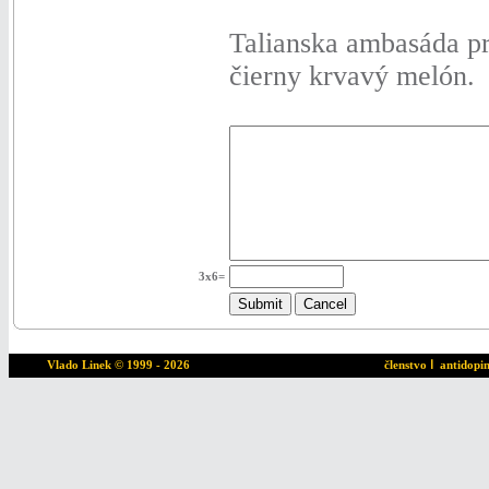
Talianska ambasáda pr
čierny krvavý melón.
3x6=
Vlado Linek
© 1999 - 2026
členstvo
ا
antidopi