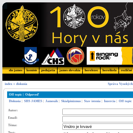
shs james
komisie
podujatia
james slovakia
horolezec
horoškola
rozličné
index
»
diskusia
Správa Vysokých 
Off topic | Odpoveď
Diskusia
|
SHS JAMES
|
Jamesák
|
Skialpinizmus
|
Stav istenia
|
Inzercia
|
Off topic
Autor:
Email:
Téma:
Text: