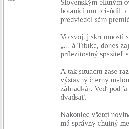
Slovenským elitným ov
botanici mu prisúdili
predviedol sám premi
Vo svojej skromnosti s
„... á Tibike, dones z
príležitostný spasiteľ
A tak situáciu zase ra
výstavný čierny melón
záhradkár. Veď podľa
dvadsať.
Nakoniec všetci novin
má správny chutný me