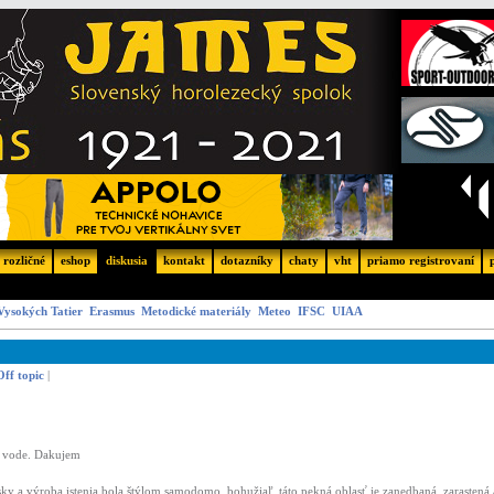
rozličné
eshop
diskusia
kontakt
dotazníky
chaty
vht
priamo registrovaní
Vysokých Tatier
Erasmus
Metodické materiály
Meteo
IFSC
UIAA
Off topic
|
j vode. Dakujem
sky a výroba istenia bola štýlom samodomo. bohužiaľ, táto pekná oblasť je zanedbaná, zarastená 