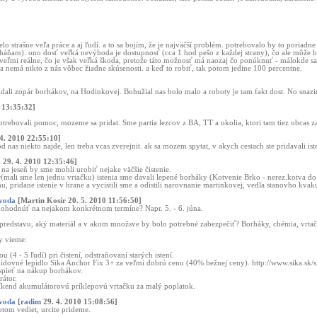
lo strašne veľa práce a aj ľudí. a to sa bojím, že je najväčší problém. potrebovalo by to poriadne
eháňam). ono dosť veľká nevýhoda je dostupnosť (cca 1 hod pešo z každej strany), čo ale môže by
i reálne, čo je však veľká škoda, pretože táto možnosť má naozaj čo ponúknuť - málokde sa vidí 
a nemá nikto z nás vôbec žiadne skúsenosti. a keď to robiť, tak potom jedine 100 percentne.
ridali zopár borhákov, na Hodinkovej. Bohužial nas bolo malo a roboty je tam fakt dost. No snazi
 13:35:32]
potrebovali pomoc, mozeme sa pridat. Sme partia lezcov z BA, TT a okolia, ktori tam tiez obcas z
4. 2010 22:55:10]
j od nas niekto najde, len treba vcas zverejnit. ak sa mozem spytat, v akych cestach ste pridavali is
.
29. 4. 2010 12:35:46]
na jeseň by sme mohli urobiť nejake väčšie čistenie.
ár(mali sme len jednu vrtačku) istenia sme davali lepené borháky (Kotvenie Brko - nerez.kotva do 
u, pridane istenie v hrane a vycistili sme a odistili narovnanie martinkovej, vedla stanovho kvak
 voda
[Martin Kosír 20. 5. 2010 11:56:50]
ohodnúť na nejakom konkrétnom termíne? Napr. 5. - 6. júna.
predstavu, aký materiál a v akom množsve by bolo potrebné zabezpečiť? Borháky, chémia, vrtačka
ny vieme:
ou (4 - 5 ľudí) pri čistení, odstraňovaní starých istení.
dovné lepidlo Sika Anchor Fix 3+ za veľmi dobrú cenu (40% bežnej ceny). http://www.sika.sk/
spieť na nákup borhákov.
rátor.
íkend akumulátorovú príklepovú vrtačku za malý poplatok.
 voda
[
radim
29. 4. 2010 15:08:56]
otom vediet, urcite prideme.