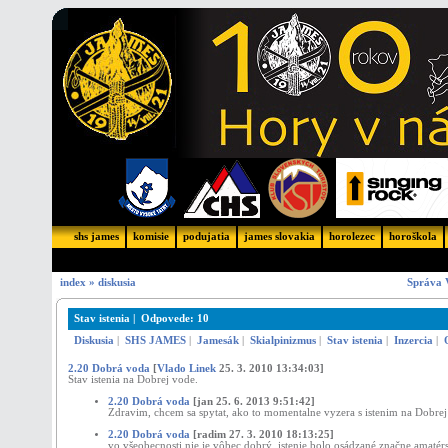
shs james
komisie
podujatia
james slovakia
horolezec
horoškola
index
»
diskusia
Správa 
Stav istenia | Odpovede: 10
Diskusia
|
SHS JAMES
|
Jamesák
|
Skialpinizmus
|
Stav istenia
|
Inzercia
|
2.20 Dobrá voda
[
Vlado Linek
25. 3. 2010 13:34:03]
Stav istenia na Dobrej vode.
2.20 Dobrá voda
[jan 25. 6. 2013 9:51:42]
Zdravim, chcem sa spytat, ako to momentalne vyzera s istenim na Dobre
2.20 Dobrá voda
[radim 27. 3. 2010 18:13:25]
vo všeobecnosti nie je vôbec dobrý. istenie bolo osádzané značne amatér