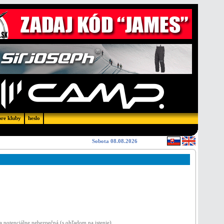
pre kluby
heslo
Sobota 08.08.2026
a potenciálne nebezpečná (s ohľadom na istenie).