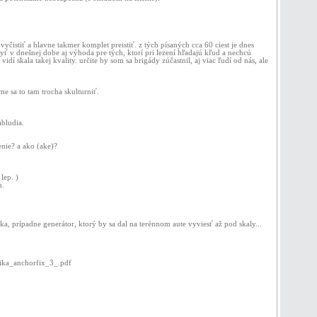
 vyčistiť a hlavne takmer komplet preistiť. z tých písaných cca 60 ciest je dnes
ť v dnešnej dobe aj výhoda pre tých, ktorí pri lezení hľadajú kľud a nechcú
skala takej kvality. určite by som sa brigády zúčastnil, aj viac ľudí od nás, ale
me sa to tam trocha skulturniť.
abludia.
tenie? a ako (ake)?
lep. )
u.
, prípadne generátor, ktorý by sa dal na terénnom aute vyviesť až pod skaly...
sika_anchorfix_3_.pdf