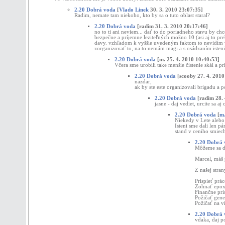
2.20 Dobrá voda
[
Vlado Linek
30. 3. 2010 23:07:35]
Radim, nemate tam niekoho, kto by sa o tuto oblast staral?
2.20 Dobrá voda
[radim 31. 3. 2010 20:17:46]
no to ti ani neviem... dať to do poriadneho stavu by chce
bezpečne a príjemne leziteľných možno 10 (asi aj to pr
davy. vzhľadom k vyššie uvedeným faktom to nevidím veľm
zorganizovať to, na to nemám magi a s osádzaním isteni
2.20 Dobrá voda
[m. 25. 4. 2010 10:40:53]
Včera sme urobili take menšie čistenie skál a p
2.20 Dobrá voda
[scooby 27. 4. 2010
nazdar,
ak by ste este organizovali brigadu a 
2.20 Dobrá voda
[radim 28. 
jasne - daj vediet, urcite sa a
2.20 Dobrá voda
[
m
Niekedy v Lete alebo 
Isteni sme dali len p
stand v ceniho smiech
2.20 Dobrá
Môžeme sa d
Marcel, máš 
Z našej stra
Prispieť prác
Zohnať epoxi
Finančne pri
Požičať gene
Požičať na v
2.20 Dobrá
vdaka, daj p