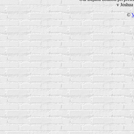
v Joshua
©
V