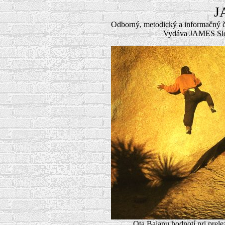
J
Odborný, metodický a informačný č
Vydáva JAMES Slova
Ota Bajanu hodnotí pri p