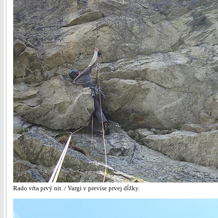
Rado vŕta prvý nit. / Vargi v previse prvej dĺžky.