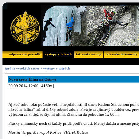
odporúčané pravidlá
výstupy v tatrách
tatranské sezóny
tatranské dokumenty
správa vysokých tatier
»
výstupy v tatrách
Nová cesta Elina na Ostrve
29.09.2014 12:00 | 4160x |
Aj keď toho roku počasie veľmi neprialo, stihli sme s Radom Staruchom pomedz
názvom "Elina" má tri dĺžky robené zdola. Prvá je zaujímavý boulder cez previs
výlezom za 7, tiež so štyrmi nitmi. Zlaniť sa dá pohodlne 1x 60 m.
Plusky a mínusky nech si každý pridá podľa chuti. Menej dažďa a mocné prs
Martin Varga, Metropol Košice, VHTrek Košice