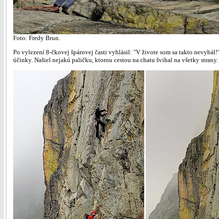
Foto: Fredy Brun.
Po vylezení 8-čkovej špárovej časti vyhlásil: "V živote som sa takto nevybál
účinky. Našiel nejakú paličku, ktorou cestou na chatu švihal na všetky strany