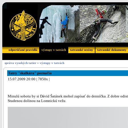
odporúčané pravidlá
výstupy v tatrách
tatranské sezóny
tatranské dokumenty
správa vysokých tatier
»
výstupy v tatrách
Tatry "skalkára" poznačia
15.07.2009 20:00 | 7850x |
Minulú sobotu by si Dávid Šatánek mohol zapísať do denníčka. Z dobre odisten
Studenou dolinou na Lomnickú vežu.