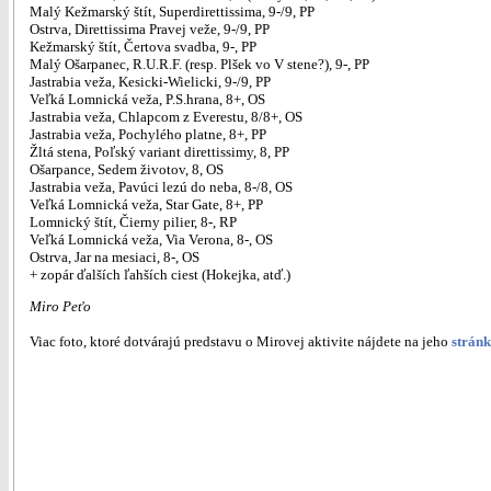
Malý Kežmarský štít, Superdirettissima, 9-/9, PP
Ostrva, Direttissima Pravej veže, 9-/9, PP
Kežmarský štít, Čertova svadba, 9-, PP
Malý Ošarpanec, R.U.R.F. (resp. Plšek vo V stene?), 9-, PP
Jastrabia veža, Kesicki-Wielicki, 9-/9, PP
Veľká Lomnická veža, P.S.hrana, 8+, OS
Jastrabia veža, Chlapcom z Everestu, 8/8+, OS
Jastrabia veža, Pochylého platne, 8+, PP
Žltá stena, Poľský variant direttissimy, 8, PP
Ošarpance, Sedem životov, 8, OS
Jastrabia veža, Pavúci lezú do neba, 8-/8, OS
Veľká Lomnická veža, Star Gate, 8+, PP
Lomnický štít, Čierny pilier, 8-, RP
Veľká Lomnická veža, Via Verona, 8-, OS
Ostrva, Jar na mesiaci, 8-, OS
+ zopár ďalších ľahších ciest (Hokejka, atď.)
Miro Peťo
Viac foto, ktoré dotvárajú predstavu o Mirovej aktivite nájdete na jeho
stránk