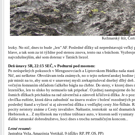
Kežmarský štít, Čert
lezky. No nič, dnes to bude „len“ AF. Posledné dĺžky už nepredstavujú veľký
hlave, a tak som za tri týždne pod stenou znova, tento raz s bráchom. Vyzbro
najvzdušnejším, aké som doteraz v Tatrách liezol.
Deň ústavy SR, 22:15 SEČ, v Podturni pod mostom:
Po neúspešných pokusoch v Mengusovciach a Liptovskom Hrádku naša stará fel
Nič, ani neškrtne. Obvolávam teda známych, no o tejto nekresťanskej hodin
pár minút na to, aby som si v unavenej mysli zrekapituloval dnešný dlhý deň
večným šomraním ohľadom ťažkého bágla na chrbte. Do steny, v ktorej dnes
lezeníčko, len to slnko by nemuselo tak pripekať. O jednej nastupujeme do hor
ôsmich dĺžkach prichádza na rad záverečná a zároveň kľúčová dĺžka. Je o poz
chvíľka eufórie, ktorá dáva zabudnúť na únavu svalov i bolesť rozodratých pr
posledný štand a vyliezť si aj záverečnú dĺžku z vedľajšej cesty Jón-Šilhán.
pocity neistoty známe z Cesty invalidov. Naštastie, tentokrát sa nič dramati
Hrebienok a... Z myšlienok ma vytrhne trúbiace auto, v ktorom sedí vysmiat
ďalšie tatranské dobrodružstvo, hoci dnes s trochu netradičným koncom...
Letné resumé:
Jastrabia Veža, Amazónia Vertikál, 9 (dĺžky RP, PP, OS, PP)