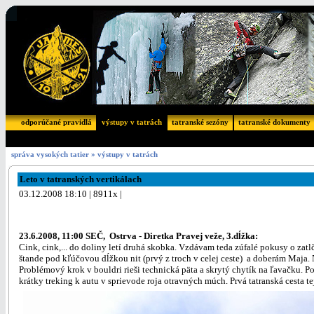
odporúčané pravidlá
výstupy v tatrách
tatranské sezóny
tatranské dokumenty
správa vysokých tatier
»
výstupy v tatrách
Leto v tatranských vertikálach
03.12.2008 18:10 | 8911x |
23.6.2008, 11:00 SEČ, Ostrva - Diretka Pravej veže, 3.dĺžka:
Cink, cink,... do doliny letí druhá skobka. Vzdávam teda zúfalé pokusy o zat
štande pod kľúčovou dĺžkou nit (prvý z troch v celej ceste) a doberám Maja. 
Problémový krok v bouldri rieši technická päta a skrytý chytík na ľavačku. Po
krátky treking k autu v sprievode roja otravných múch. Prvá tatranská cesta te