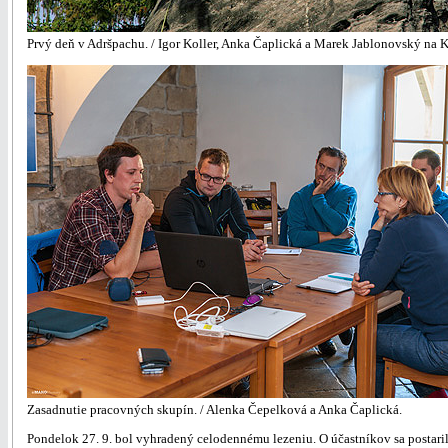
Prvý deň v Adršpachu. / Igor Koller, Anka Čaplická a Marek Jablonovský na K
Zasadnutie pracovných skupín. / Alenka Čepelková a Anka Čaplická.
Pondelok 27. 9. bol vyhradený celodennému lezeniu. O účastníkov sa postarili m