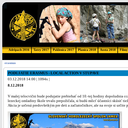
Adršpach 2016
Tatry 2017
Paklenica 2017
Planica 2018
Aosta 2018
Filmy
erasmus
PODUJATIE ERASMUS - LOCAL ACTION V STUPAVE
03.12.2018 14:00 | 1094x |
8.12.2018
V malej telocvični bude podujatie prebiehať od 10.-tej hodiny dopoludnia cc
lezeckej omladiny škole trvalo prepožičala, si budú môcť účastníci skúsiť t
Akcia je určená predovšetkým pre deti a začiatočníkov, ale na svoje si určite pr