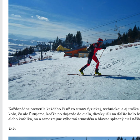
Každopádne preverila každého či už zo strany fyzickej, technickej a aj trošk
kolo, čo ale ľutujeme, keďže po dojazde do cieľa, dievky išli na ďalšie kolo
alebo kofolka, no a samozrejme výborná atmosféra a hlavne splnený cieľ nášho p
Joky