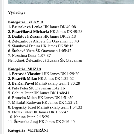
Výsledky:
Kategória: ŽENY A
1. Bruncková Lenka
HK James DK 49:08
2. Pisarčíková Michaela
HK James DK 49:28
3. Dudášová Zuzana
HK James DK 53:13
4. Železníková Alžbeta ŠK Oravaman 53:43
5. Slamková Denisa HK James DK 56:16
6. Šrobová Viera ŠK Oravaman 1:05:47
7. Neznáma Dana 1:07:37
Nehodnot. Železníková Zuzana ŠK Oravaman
Kategória: MUŽI A
1. Petrovič Vlastimil
HK James DK 1:29:29
2. Pisarčík Milan
HK James DK 1:32:52
3. Brnčal Pavel
Malinô skialp team 1:36:29
4. Paľa Peter ŠK Oravaman 1:42:16
5. Gebura Peter HK James DK 1:48:41
6. Bruncko Milan HK James DK 1:51:59
7. Mikuláš Radovan HK James DK 1:52:21
8. Legerský Jozef Malinô skialp team 1:54:33
9. Florek Peter HK James DK 1:55:47
10. Kapina Peter 2:15:29
11. Števonka Juraj HK James DK 2:16:49
Kategória: VETERÁNI