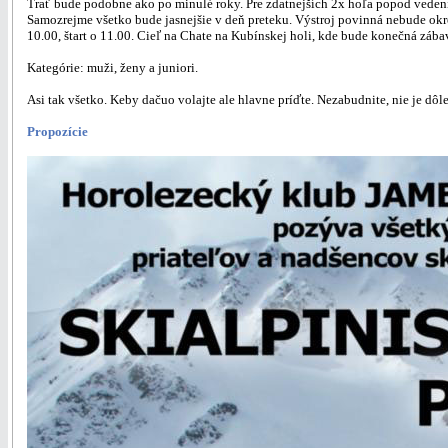
Trať bude podobne ako po minulé roky. Pre zdatnejších 2x hoľa popod vedenie
Samozrejme všetko bude jasnejšie v deň preteku. Výstroj povinná nebude okrem 
10.00, štart o 11.00. Cieľ na Chate na Kubínskej holi, kde bude konečná zába
Kategórie: muži, ženy a juniori.
Asi tak všetko. Keby dačuo volajte ale hlavne príďte. Nezabudnite, nie je dôlež
Propozície