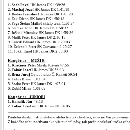
1. Šoch Pavel
HK James DK 1:39:26
2. Machaj Jozef
HK James DK 1:41:19
3. Dudáš Jaroslav
HK James DK 1:45:28
4. Žák Zdeno HK James DK 1:50:18
5. Faga Štefan Malinô skialp team 1:50:34
6. Slamka Tóno HK James DK 1:58:32
7. Joštiak Miroslav HK James DK 1:59:36
8. Málik Peter HK James DK 2:16:18
9. Grácik Eduard HK James DK 2:20:03
10. Železník Peter ŠK Oravaman 2:25:27
11. Tokár Karol HK James DK 2:38:03
Kategória: MUŽI B
1. Kračmer Peter
Skialp Kriváň 47:55
2. Tokár Jozef
HK James DK 56:13
3. Brna Juraj
Outdoorclub Č. Kameň 59:54
4. Dobiš Braňo 1:02:54
5. Szabo Peter HK James DK 1:07:01
6. Dobiš Milan 1:08:09
Kategória: JUNIORI
1. Hanulík Ján
48:13
2. Tokár Jozef ml
. HK James DK 54:05
Priatelia skialpinisti pretekoví alebo len tak chodiaci, srdečne Vás pozývame 
Z každého rohu počúvam ako všetci derú pásy, tak prečo neokúsiť troška záb