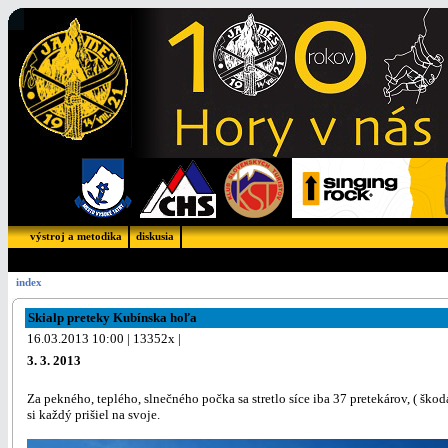
výstroj a metodika
diskusia
index
Skialp preteky Kubínska hoľa
16.03.2013 10:00 | 13352x |
3. 3. 2013
Za pekného, teplého, slnečného počka sa stretlo síce iba 37 pretekárov, ( ško
si každý prišiel na svoje.