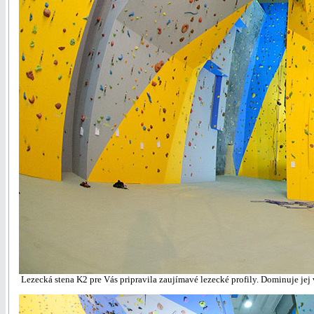
Lezecká stena K2 pre Vás pripravila zaujímavé lezecké profily. Dominuje jej