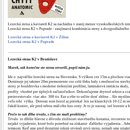
Lezecká stena a kaviareň K2 sa nachádza v starej menze vysokoškolských int
Lezecká stena K2 v Poprade - zaujímavá kombinácia steny a dvojpodlažného
Lezecká stena a kaviareň K2 v Žiline
Lezecká stena K2 v Poprade
Lezecká stena K2 v Bratislave
Marek, tak konečne ste stenu otvorili, popíš nám ju.
Ide o najväčšiu lezeckú stenu na Slovensku. S výškou cez 15m a plochou vi
Dominuje jej takmer 20m premostenie cez celú šírku haly s možnosťou stavby
steny je bouldrovka s moderne riešenými profilmi, laminátová imitácia skaly
profily vhodné pre úplných začiatočníkov. Dokončujeme drytool sektor a cc
preinvestovalo viac ako 300 tis. Eur a ešte to určite dosť zhltne... Ale myslí
veľa robí výška. Doteraz som liezol aj pretekal len na klasických 10-12 m st
čakáš koniec, ale pred sebou máš ešte kus cesty. Je to je naozaj iné lezenie a 
Prečo to tak dlho trvalo, s čím ste mali problémy?
Trvalo to dlhšie hlavne z dôvodu zložitosti stavebného konania, otvorenie t
nejaké vyjadrenie, ktoré bolo potrebné na získanie ďalšieho vyjadrenia... A
tempom. Keď sme pred desiatimi rokmi otvárali prvú stenu, nemali sme nijaké s