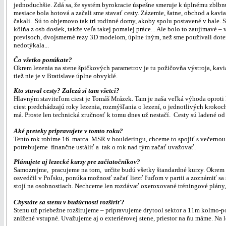
jednoduchšie. Zdá sa, že systém byrokracie úspešne smeruje k úplnému zblbnut
mesiace bola hotová a začali sme stavať cesty. Zázemie, šatne, obchod a kav
čakali. Sú to objemovo tak tri rodinné domy, akoby spolu postavené v hale. Sna
kôlňa z osb dosiek, takže veľa takej pomalej práce... Ale bolo to zaujímavé – 
previsoch, dvojsmerné rezy 3D modelom, úplne iným, než sme používali doteraz
nedotýkala...
Čo všetko ponúkate?
Okrem lezenia na stene špičkových parametrov je tu požičovňa výstroja, kavia
tiež nie je v Bratislave úplne obvyklé.
Kto staval cesty? Zalezú si tam všetci?
Hlavným staviteľom ciest je Tomáš Mrázek. Tam je naša veľká výhoda oproti 
ciest predchádzajú roky lezenia, rozmýšľania o lezení, o jednotlivých krokoc
má. Proste len technická zručnosť k tomu dnes už nestačí. Cesty sú ladené 
Aké preteky pripravujete v tomto roku?
Tento rok robíme 16. marca MSR v boulderingu, chceme to spojiť s večernou o
potrebujeme finančne ustáliť a tak o rok nad tým začať uvažovať.
Plánujete aj lezecké kurzy pre začiatočníkov?
Samozrejme, pracujeme na tom, určite budú všetky štandardné kurzy. Okrem to
osvedčil v Poľsku, ponúka možnosť začať liezť ľuďom v partii a zoznámiť sa s
stojí na osobnostiach. Nechceme len rozdávať oxeroxované tréningové plány, 
Chystáte sa stenu v budúcnosti rozšíriť?
Stenu už priebežne rozširujeme – pripravujeme drytool sektor a 11m kolmo-pol
znížené vstupné. Uvažujeme aj o exteriérovej stene, priestor na ňu máme. Na l