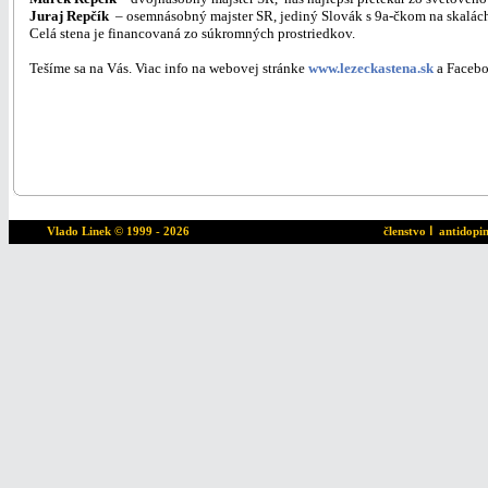
Juraj Repčík
– osemnásobný majster SR, jediný Slovák s 9a-čkom na skalác
Celá stena je financovaná zo súkromných prostriedkov.
Tešíme sa na Vás. Viac info na webovej stránke
www.lezeckastena.sk
a Facebo
Vlado Linek
© 1999 - 2026
členstvo
ا
antidopi