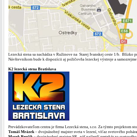
Lezecká stena sa nachádza v Ružinove na Starej Ivanskej ceste 1/b. Blízko 
Návštevníkom bude k dispozícii aj požičovňa lezeckej výstroje a samozrejm
K2 lezecká stena Bratislava
Prevádzkovateľom centra je firma Lezecká stena, s.r.o. Za týmto projektom sto
Tomáš Mrázek
– dvojnásobný majster sveta v lezení, víťaz svetového pohár
Marek Repčík
– dvojnásobný majster SR, náš najlepší pretekár zo svetového 