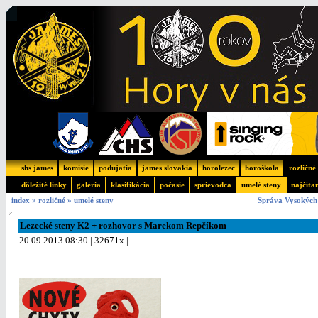
shs james
komisie
podujatia
james slovakia
horolezec
horoškola
rozličné
dôležité linky
galéria
klasifikácia
počasie
sprievodca
umelé steny
najčíta
index
»
rozličné
»
umelé steny
Správa Vysokých 
Lezecké steny K2 + rozhovor s Marekom Repčíkom
20.09.2013 08:30 | 32671x |