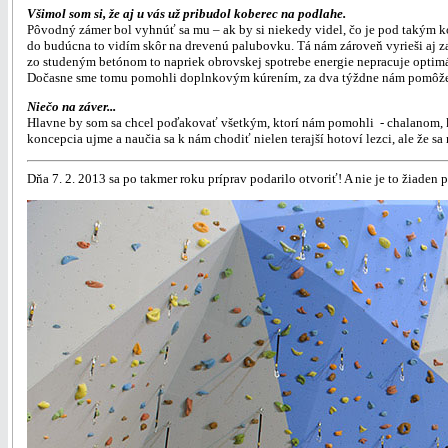
Všimol som si, že aj u vás už pribudol koberec na podlahe.
Pôvodný zámer bol vyhnúť sa mu – ak by si niekedy videl, čo je pod takým kob
do budúcna to vidím skôr na drevenú palubovku. Tá nám zároveň vyrieši aj zat
zo studeným betónom to napriek obrovskej spotrebe energie nepracuje optimáln
Dočasne sme tomu pomohli doplnkovým kúrením, za dva týždne nám pomôže pr
Niečo na záver...
Hlavne by som sa chcel poďakovať všetkým, ktorí nám pomohli - chalanom, ktor
koncepcia ujme a naučia sa k nám chodiť nielen terajší hotoví lezci, ale že sa
Dňa 7. 2. 2013 sa po takmer roku príprav podarilo otvoriť! A nie je to žiaden