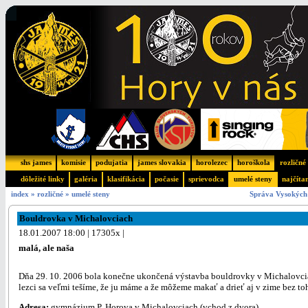
shs james
komisie
podujatia
james slovakia
horolezec
horoškola
rozličné
dôležité linky
galéria
klasifikácia
počasie
sprievodca
umelé steny
najčíta
index
»
rozličné
»
umelé steny
Správa Vysokých 
Bouldrovka v Michalovciach
18.01.2007 18:00 | 17305x |
malá, ale naša
Dňa 29. 10. 2006 bola konečne ukončená výstavba bouldrovky v Michalovciach
lezci sa veľmi tešíme, že ju máme a že môžeme makať a drieť aj v zime bez to
Adresa:
gymnázium P. Horova v Michalovciach (vchod z dvora).