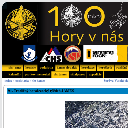
shs james
komisie
podujatia
james slovakia
horolezec
horoškola
rozličné
kalendár
psotkov memoriál
tht james
skialpstret
expedície
index
»
podujatia
»
tht james
Správa Vysokých 
91. Tradičný horolezecký týždeň JAMES