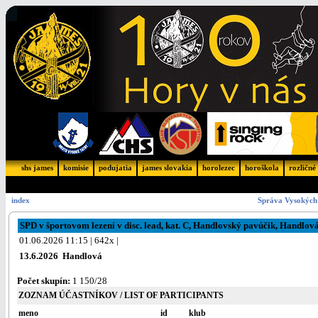
shs james
komisie
podujatia
james slovakia
horolezec
horoškola
rozličné
index
Správa Vysokých 
SPD v športovom lezení v disc. lead, kat. C, Handlovský pavúčik, Handlov
01.06.2026 11:15 | 642x |
13.6.2026 Handlová
Počet skupín:
1 150/28
ZOZNAM ÚČASTNÍKOV / LIST OF PARTICIPANTS
meno
id
klub