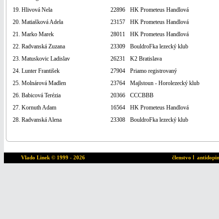
19. Hlivová Nela
22896
HK Prometeus Handlová
20. Matiašková Adela
23157
HK Prometeus Handlová
21. Marko Marek
28011
HK Prometeus Handlová
22. Radvanská Zuzana
23309
BouldroFka lezecký klub
23. Matuskovic Ladislav
26231
K2 Bratislava
24. Lunter František
27904
Priamo registrovaný
25. Molnárová Madlen
23764
Majlstoun - Horolezecký klub
26. Babicová Terézia
20366
CCCBBB
27. Kornuth Adam
16564
HK Prometeus Handlová
28. Radvanská Alena
23308
BouldroFka lezecký klub
Vlado Linek
© 1999 - 2026
členstvo
ا
antidopi