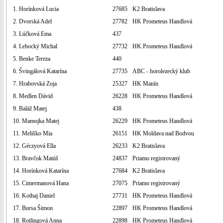
1. Horínková Lucia
27685
K2 Bratislava
2. Dvorská Adel
27782
HK Prometeus Handlová
3. Lúčková Ema
437
4. Lehocký Michal
27732
HK Prometeus Handlová
5. Benke Tereza
440
6. Švingálová Katarína
27735
ABC - horolezecký klub
7. Hrabovská Zoja
25327
HK Manín
8. Medlen Dávid
26228
HK Prometeus Handlová
9. Baláž Matej
438
10. Mamojka Matej
26229
HK Prometeus Handlová
11. Meliško Mia
26151
HK Moldava nad Bodvou
12. Géczyová Ella
26233
K2 Bratislava
13. Bravčok Matúš
24837
Priamo registrovaný
14. Horínková Katarína
27684
K2 Bratislava
15. Cimermanová Hana
27075
Priamo registrovaný
16. Kothaj Daniel
27731
HK Prometeus Handlová
17. Bursa Šimon
22897
HK Prometeus Handlová
18. Rotlingová Anna
22898
HK Prometeus Handlová