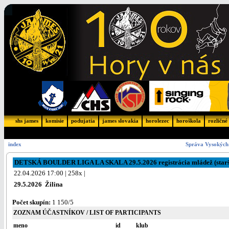
shs james
komisie
podujatia
james slovakia
horolezec
horoškola
rozličné
index
Správa Vysokých 
DETSKÁ BOULDER LIGA LA SKALA 29.5.2026 registrácia mládež (starš
22.04.2026 17:00 | 258x |
29.5.2026 Žilina
Počet skupín:
1 150/5
ZOZNAM ÚČASTNÍKOV / LIST OF PARTICIPANTS
meno
id
klub