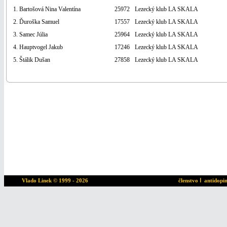
1. Bartošová Nina Valentína
25972
Lezecký klub LA SKALA
2. Ďuroška Samuel
17557
Lezecký klub LA SKALA
3. Samec Júlia
25964
Lezecký klub LA SKALA
4. Hauptvogel Jakub
17246
Lezecký klub LA SKALA
5. Štálik Dušan
27858
Lezecký klub LA SKALA
Vlado Linek
© 1999 - 2026
členstvo
ا
antidopi