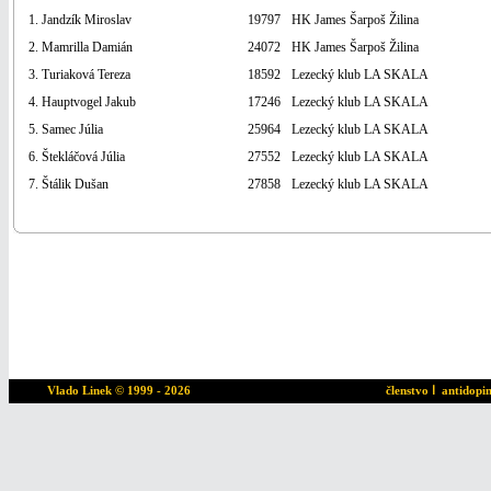
1. Jandzík Miroslav
19797
HK James Šarpoš Žilina
2. Mamrilla Damián
24072
HK James Šarpoš Žilina
3. Turiaková Tereza
18592
Lezecký klub LA SKALA
4. Hauptvogel Jakub
17246
Lezecký klub LA SKALA
5. Samec Júlia
25964
Lezecký klub LA SKALA
6. Štekláčová Júlia
27552
Lezecký klub LA SKALA
7. Štálik Dušan
27858
Lezecký klub LA SKALA
Vlado Linek
© 1999 - 2026
členstvo
ا
antidopi