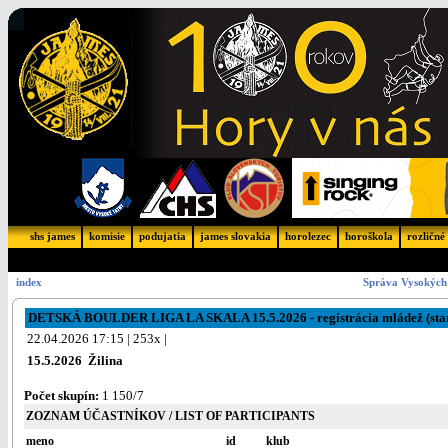
shs james
komisie
podujatia
james slovakia
horolezec
horoškola
rozličné
index
Správa Vysokých 
DETSKÁ BOULDER LIGA LA SKALA 15.5.2026 - registrácia mládež (star
22.04.2026 17:15 | 253x |
15.5.2026 Žilina
Počet skupín:
1 150/7
ZOZNAM ÚČASTNÍKOV / LIST OF PARTICIPANTS
meno
id
klub