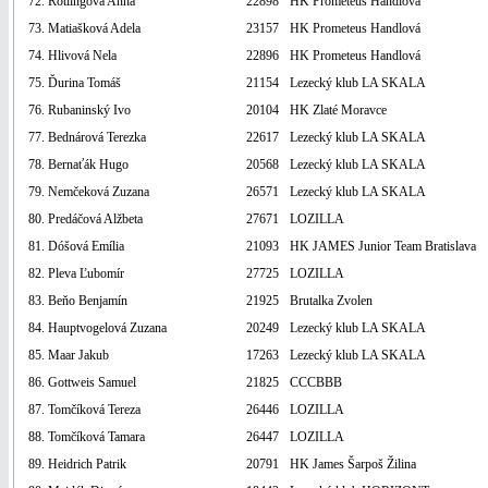
72. Rotlingová Anna
22898
HK Prometeus Handlová
73. Matiašková Adela
23157
HK Prometeus Handlová
74. Hlivová Nela
22896
HK Prometeus Handlová
75. Ďurina Tomáš
21154
Lezecký klub LA SKALA
76. Rubaninský Ivo
20104
HK Zlaté Moravce
77. Bednárová Terezka
22617
Lezecký klub LA SKALA
78. Bernaťák Hugo
20568
Lezecký klub LA SKALA
79. Nemčeková Zuzana
26571
Lezecký klub LA SKALA
80. Predáčová Alžbeta
27671
LOZILLA
81. Dóšová Emília
21093
HK JAMES Junior Team Bratislava
82. Pleva Ľubomír
27725
LOZILLA
83. Beňo Benjamín
21925
Brutalka Zvolen
84. Hauptvogelová Zuzana
20249
Lezecký klub LA SKALA
85. Maar Jakub
17263
Lezecký klub LA SKALA
86. Gottweis Samuel
21825
CCCBBB
87. Tomčíková Tereza
26446
LOZILLA
88. Tomčíková Tamara
26447
LOZILLA
89. Heidrich Patrik
20791
HK James Šarpoš Žilina