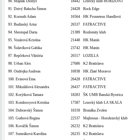
90. Majdák Dionýz
18442
Lezecký klub HORIZONT
91. Dzivý Balucha Šimon
24428
Rock Edge
92. Kornuth Adam
16564
HK Prometeus Handlová
93. Budinský Artur
26537
FATRACTIVE
94. Shestopal Daria
21389
Rozlomity klub
95. Vozárová Kristína
21448
HK Manín
96. Šulavíková Gabika
23742
HK Manín
97. Repčeková Viktória
26517
LOZILLA
98. Urban Alex
27686
K2 Bratislava
99. Ondrejka Andreas
16938
HK Zlaté Moravce
100. Evinová Ema
26428
FATRACTIVE
101. Mikulášová Alexandra
26437
FATRACTIVE
102. Korýtková Tamara
18283
ŠK UMB Banská Bystrica
103. Komlossyová Kristína
17587
Lezecký klub LA SKALA
104. Dubravský Šimon
16318
Brutalka Zvolen
105. Guthová Regina
22537
Majlstoun - Horolezecký klub
106. Kováčik Šimon
26232
K2 Bratislava
107. Sumráková Karolína
26235
K2 Bratislava