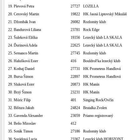
19. Plevová Petra
27727
LOZILLA
20. Cerovský Martin
19822
HK Jasná Liptovský Mikuláš
21. Džombák Ivan
26082
Rozlomity klub
22. Bandurová Liliana
23781
Rock Edge
23. Šuleková Eliška
19356
Lezecký klub LA SKALA
24. Ďurinová Adela
22625
Lezecký klub LA SKALA
25. Semanco Martin
27745
Rozlomity klub
26. Halušková Ester
416
BouldroFka lezecký klub
27. Kothaj Daniel
27731
HK Prometeus Handlová
28. Bursa Šimon
22897
HK Prometeus Handlová
29. Sluková Ester
20873
HK Manín
30. Brzý Šimon
23231
HK Manín
31. Móric Filip
401
Singing Rock/Ovčín
32. Bištura Jakub
24824
Brutalka Zvolen
33. Gavenda Alexander
23059
Priamo registrovaný
34. Beňo Miroslav
412
35. Soták Timon
27186
Rozlomity klub
36. Sorádová Lucia
23367
Lezecký klub HORIZONT