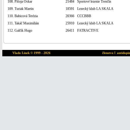
108. Pišoja Oskar
21484
Športové lezenie Trenčín
109. Turiak Martin
18591
Lezecký klub LA SKALA
110. Babicová Terézia
20366
CCCBBB
111. Takáč Maximilián
25910
Lezecký klub LA SKALA
112. Galčík Hugo
26411
FATRACTIVE
Vlado Linek
© 1999 - 2026
členstvo
ا
antidopi