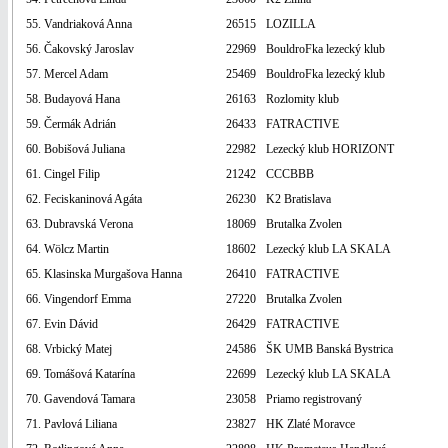
55. Vandriaková Anna
26515
LOZILLA
56. Čakovský Jaroslav
22969
BouldroFka lezecký klub
57. Mercel Adam
25469
BouldroFka lezecký klub
58. Budayová Hana
26163
Rozlomity klub
59. Čermák Adrián
26433
FATRACTIVE
60. Bobišová Juliana
22982
Lezecký klub HORIZONT
61. Cingel Filip
21242
CCCBBB
62. Feciskaninová Agáta
26230
K2 Bratislava
63. Dubravská Verona
18069
Brutalka Zvolen
64. Wölcz Martin
18602
Lezecký klub LA SKALA
65. Klasinska Murgašova Hanna
26410
FATRACTIVE
66. Vingendorf Emma
27220
Brutalka Zvolen
67. Evin Dávid
26429
FATRACTIVE
68. Vrbický Matej
24586
ŠK UMB Banská Bystrica
69. Tomášová Katarína
22699
Lezecký klub LA SKALA
70. Gavendová Tamara
23058
Priamo registrovaný
71. Pavlová Liliana
23827
HK Zlaté Moravce