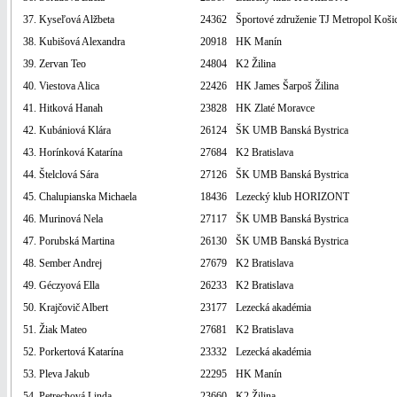
37. Kyseľová Alžbeta
24362
Športové združenie TJ Metropol Koši
38. Kubišová Alexandra
20918
HK Manín
39. Zervan Teo
24804
K2 Žilina
40. Viestova Alica
22426
HK James Šarpoš Žilina
41. Hitková Hanah
23828
HK Zlaté Moravce
42. Kubániová Klára
26124
ŠK UMB Banská Bystrica
43. Horínková Katarína
27684
K2 Bratislava
44. Štelclová Sára
27126
ŠK UMB Banská Bystrica
45. Chalupianska Michaela
18436
Lezecký klub HORIZONT
46. Murinová Nela
27117
ŠK UMB Banská Bystrica
47. Porubská Martina
26130
ŠK UMB Banská Bystrica
48. Sember Andrej
27679
K2 Bratislava
49. Géczyová Ella
26233
K2 Bratislava
50. Krajčovič Albert
23177
Lezecká akadémia
51. Žiak Mateo
27681
K2 Bratislava
52. Porkertová Katarína
23332
Lezecká akadémia
53. Pleva Jakub
22295
HK Manín
54. Petrechová Linda
23660
K2 Žilina