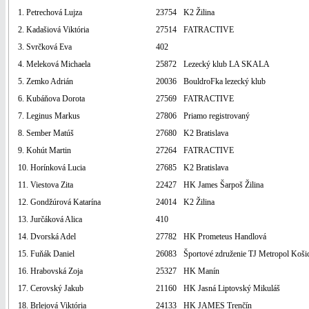
1. Petrechová Lujza
23754
K2 Žilina
2. Kadašiová Viktória
27514
FATRACTIVE
3. Svrčková Eva
402
4. Meleková Michaela
25872
Lezecký klub LA SKALA
5. Zemko Adrián
20036
BouldroFka lezecký klub
6. Kubáňova Dorota
27569
FATRACTIVE
7. Leginus Markus
27806
Priamo registrovaný
8. Sember Matúš
27680
K2 Bratislava
9. Kohút Martin
27264
FATRACTIVE
10. Horínková Lucia
27685
K2 Bratislava
11. Viestova Zita
22427
HK James Šarpoš Žilina
12. Gondžúrová Katarína
24014
K2 Žilina
13. Jurčáková Alica
410
14. Dvorská Adel
27782
HK Prometeus Handlová
15. Fuňák Daniel
26083
Športové združenie TJ Metropol Koši
16. Hrabovská Zoja
25327
HK Manín
17. Cerovský Jakub
21160
HK Jasná Liptovský Mikuláš
18. Brlejová Viktória
24133
HK JAMES Trenčín