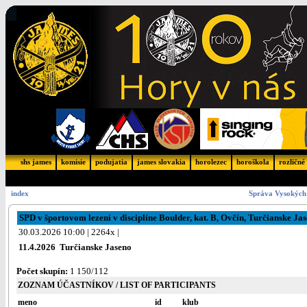
shs james
komisie
podujatia
james slovakia
horolezec
horoškola
rozličné
index
Správa Vysokých 
SPD v športovom lezení v disciplíne Boulder, kat. B, Ovčín, Turčianske Ja
30.03.2026 10:00 | 2264x |
11.4.2026 Turčianske Jaseno
Počet skupín:
1 150/112
ZOZNAM ÚČASTNÍKOV / LIST OF PARTICIPANTS
meno
id
klub