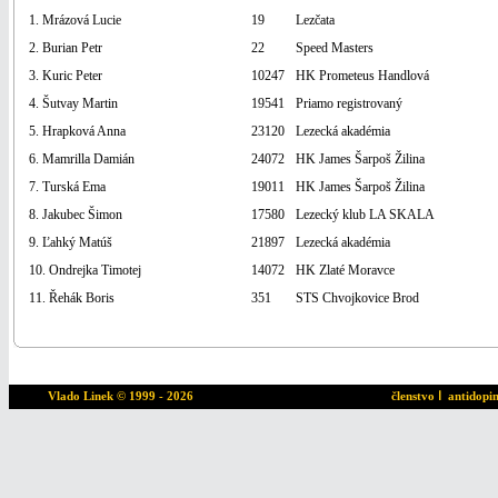
1. Mrázová Lucie
19
Lezčata
2. Burian Petr
22
Speed Masters
3. Kuric Peter
10247
HK Prometeus Handlová
4. Šutvay Martin
19541
Priamo registrovaný
5. Hrapková Anna
23120
Lezecká akadémia
6. Mamrilla Damián
24072
HK James Šarpoš Žilina
7. Turská Ema
19011
HK James Šarpoš Žilina
8. Jakubec Šimon
17580
Lezecký klub LA SKALA
9. Ľahký Matúš
21897
Lezecká akadémia
10. Ondrejka Timotej
14072
HK Zlaté Moravce
11. Řehák Boris
351
STS Chvojkovice Brod
Vlado Linek
© 1999 - 2026
členstvo
ا
antidopi