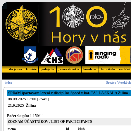
shs james
komisie
podujatia
james slovakia
horolezec
horoškola
rozličné
index
Správa Vysokých 
SPDaM športovom lezení v disciplíne Speed v kat. "A" LA SKALA Žilina - 
08.09.2025 17:00 | 754x |
21.9.2025 Žilina
Počet skupín:
1 150/11
ZOZNAM ÚČASTNÍKOV / LIST OF PARTICIPANTS
meno
id
klub