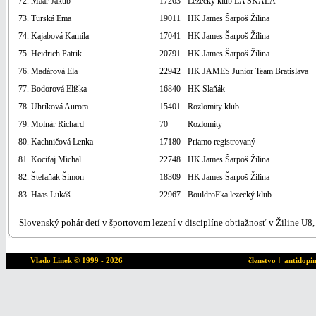
72. Maar Jakub
17263
Lezecký klub LA SKALA
73. Turská Ema
19011
HK James Šarpoš Žilina
74. Kajabová Kamila
17041
HK James Šarpoš Žilina
75. Heidrich Patrik
20791
HK James Šarpoš Žilina
76. Madárová Ela
22942
HK JAMES Junior Team Bratislava
77. Bodorová Eliška
16840
HK Slaňák
78. Uhríková Aurora
15401
Rozlomity klub
79. Molnár Richard
70
Rozlomity
80. Kachničová Lenka
17180
Priamo registrovaný
81. Kocifaj Michal
22748
HK James Šarpoš Žilina
82. Štefaňák Šimon
18309
HK James Šarpoš Žilina
83. Haas Lukáš
22967
BouldroFka lezecký klub
Slovenský pohár detí v športovom lezení v disciplíne obtiažnosť v Žiline U8,
Vlado Linek
© 1999 - 2026
členstvo
ا
antidopi