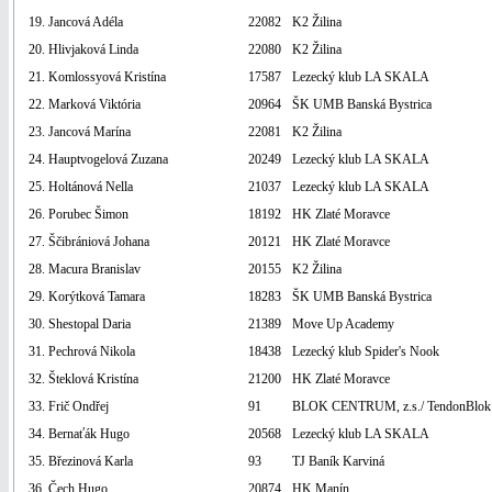
19. Jancová Adéla
22082
K2 Žilina
20. Hlivjaková Linda
22080
K2 Žilina
21. Komlossyová Kristína
17587
Lezecký klub LA SKALA
22. Marková Viktória
20964
ŠK UMB Banská Bystrica
23. Jancová Marína
22081
K2 Žilina
24. Hauptvogelová Zuzana
20249
Lezecký klub LA SKALA
25. Holtánová Nella
21037
Lezecký klub LA SKALA
26. Porubec Šimon
18192
HK Zlaté Moravce
27. Ščibrániová Johana
20121
HK Zlaté Moravce
28. Macura Branislav
20155
K2 Žilina
29. Korýtková Tamara
18283
ŠK UMB Banská Bystrica
30. Shestopal Daria
21389
Move Up Academy
31. Pechrová Nikola
18438
Lezecký klub Spider's Nook
32. Šteklová Kristína
21200
HK Zlaté Moravce
33. Frič Ondřej
91
BLOK CENTRUM, z.s./ TendonBlok
34. Bernaťák Hugo
20568
Lezecký klub LA SKALA
35. Březinová Karla
93
TJ Baník Karviná
36. Čech Hugo
20874
HK Manín