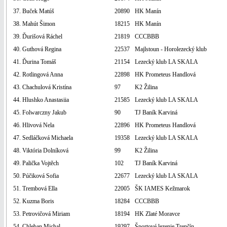
37. Buček Matúš
20890
HK Manín
38. Mahút Šimon
18215
HK Manín
39. Ďurišová Ráchel
21819
CCCBBB
40. Guthová Regina
22537
Majlstoun - Horolezecký klub
41. Ďurina Tomáš
21154
Lezecký klub LA SKALA
42. Rotlingová Anna
22898
HK Prometeus Handlová
43. Chachulová Kristína
97
K2 Žilina
44. Hlushko Anastasiia
21585
Lezecký klub LA SKALA
45. Folwarczny Jakub
90
TJ Baník Karviná
46. Hlivová Nela
22896
HK Prometeus Handlová
47. Sedláčková Michaela
19358
Lezecký klub LA SKALA
48. Viktória Dolníková
99
K2 Žilina
49. Palička Vojtěch
102
TJ Baník Karviná
50. Púčiková Sofia
22677
Lezecký klub LA SKALA
51. Trembová Ella
22005
ŠK IAMES Kežmarok
52. Kuzma Boris
18284
CCCBBB
53. Petrovičová Miriam
18194
HK Zlaté Moravce
54. Chleban Michal
19297
Športové lezenie Trenčín