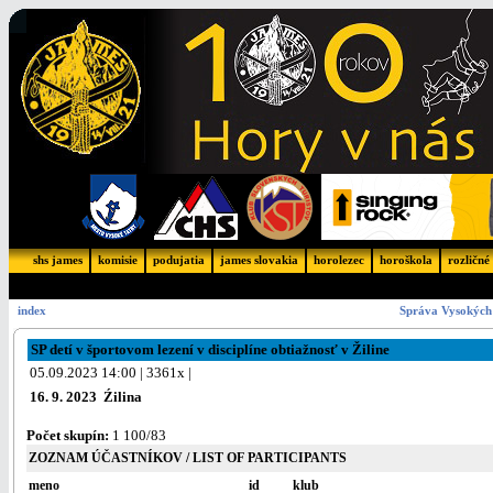
shs james
komisie
podujatia
james slovakia
horolezec
horoškola
rozličné
index
Správa Vysokých 
SP detí v športovom lezení v disciplíne obtiažnosť v Žiline
05.09.2023 14:00 | 3361x |
16. 9. 2023 Źilina
Počet skupín:
1 100/83
ZOZNAM ÚČASTNÍKOV / LIST OF PARTICIPANTS
meno
id
klub