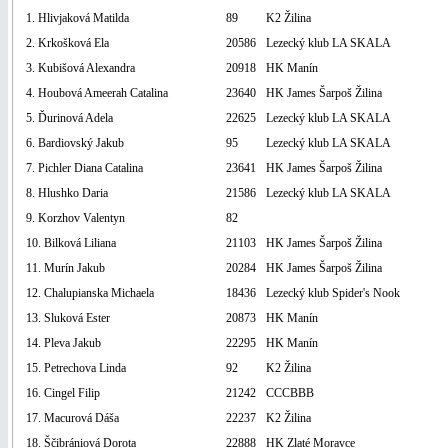
1. Hlivjaková Matilda
89
K2 Žilina
2. Krkošková Ela
20586
Lezecký klub LA SKALA
3. Kubišová Alexandra
20918
HK Manín
4. Houbová Ameerah Catalina
23640
HK James Šarpoš Žilina
5. Ďurinová Adela
22625
Lezecký klub LA SKALA
6. Bardiovský Jakub
95
Lezecký klub LA SKALA
7. Pichler Diana Catalina
23641
HK James Šarpoš Žilina
8. Hlushko Daria
21586
Lezecký klub LA SKALA
9. Korzhov Valentyn
82
10. Bilková Liliana
21103
HK James Šarpoš Žilina
11. Murín Jakub
20284
HK James Šarpoš Žilina
12. Chalupianska Michaela
18436
Lezecký klub Spider's Nook
13. Sluková Ester
20873
HK Manín
14. Pleva Jakub
22295
HK Manín
15. Petrechova Linda
92
K2 Žilina
16. Cingel Filip
21242
CCCBBB
17. Macurová Dáša
22237
K2 Žilina
18. Ščibrániová Dorota
22888
HK Zlaté Moravce