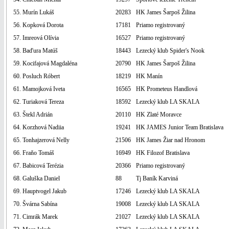
55. Murín Lukáš
20283
HK James Šarpoš Žilina
56. Kopková Dorota
17181
Priamo registrovaný
57. Imreová Olívia
16527
Priamo registrovaný
58. Baďura Matúš
18443
Lezecký klub Spider's Nook
59. Kocifajová Magdaléna
20790
HK James Šarpoš Žilina
60. Posluch Róbert
18219
HK Manín
61. Mamojková Iveta
16565
HK Prometeus Handlová
62. Turiaková Tereza
18592
Lezecký klub LA SKALA
63. Štekl Adrián
20110
HK Zlaté Moravce
64. Korzhová Nadiia
19241
HK JAMES Junior Team Bratislava
65. Tonhajzerová Nelly
21506
HK James Žiar nad Hronom
66. Fraňo Tomáš
16949
HK Filozof Bratislava
67. Babicová Terézia
20366
Priamo registrovaný
68. Galuška Daniel
88
Tj Baník Karviná
69. Hauptvogel Jakub
17246
Lezecký klub LA SKALA
70. Švárna Sabína
19008
Lezecký klub LA SKALA
71. Cimrák Marek
21027
Lezecký klub LA SKALA