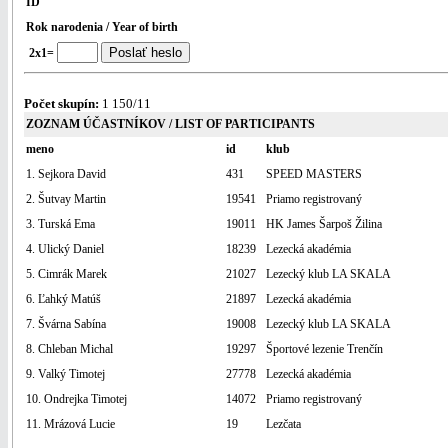
ID
Rok narodenia / Year of birth
2x1=
Počet skupín:
1 150/11
ZOZNAM ÚČASTNÍKOV / LIST OF PARTICIPANTS
meno
id
klub
1. Sejkora David
431
SPEED MASTERS
2. Šutvay Martin
19541
Priamo registrovaný
3. Turská Ema
19011
HK James Šarpoš Žilina
4. Ulický Daniel
18239
Lezecká akadémia
5. Cimrák Marek
21027
Lezecký klub LA SKALA
6. Ľahký Matúš
21897
Lezecká akadémia
7. Švárna Sabína
19008
Lezecký klub LA SKALA
8. Chleban Michal
19297
Športové lezenie Trenčín
9. Valký Timotej
27778
Lezecká akadémia
10. Ondrejka Timotej
14072
Priamo registrovaný
11. Mrázová Lucie
19
Lezčata