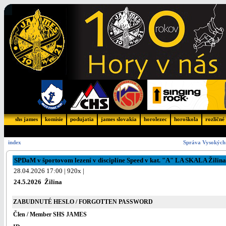
shs james
komisie
podujatia
james slovakia
horolezec
horoškola
rozličné
index
Správa Vysokých 
SPDaM v športovom lezení v disciplíne Speed v kat. "A" LA SKALA Žilina
28.04.2026 17:00 | 920x |
24.5.2026 Žilina
ZABUDNUTÉ HESLO / FORGOTTEN PASSWORD
Člen / Member SHS JAMES